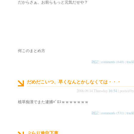
だからさぁ、お前らもっと元気だせや？
何このまとめ方
雑記
|
comments (640)
|
track
だめだこいつ、早くなんとかしなくては・・・
2006.09.14 Thursday
16:54
| posted b
植草痴漢でまた逮捕ﾊﾞﾛｽｗｗｗｗｗｗｗ
雑記
|
comments (531)
|
track
ぶらり途中下車