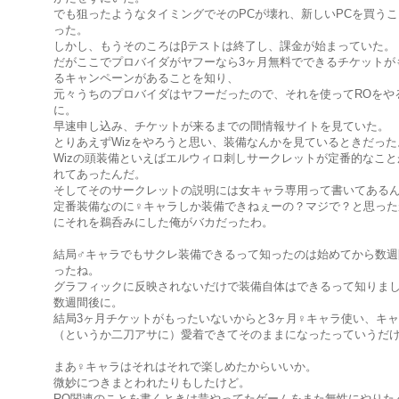
でも狙ったようなタイミングでそのPCが壊れ、新しいPCを買う
った。
しかし、もうそのころはβテストは終了し、課金が始まっていた。
だがここでプロバイダがヤフーなら3ヶ月無料でできるチケットが
るキャンペーンがあることを知り、
元々うちのプロバイダはヤフーだったので、それを使ってROをや
に。
早速申し込み、チケットが来るまでの間情報サイトを見ていた。
とりあえずWizをやろうと思い、装備なんかを見ているときだった
Wizの頭装備といえばエルウィロ刺しサークレットが定番的なこと
れてあったんだ。
そしてそのサークレットの説明には女キャラ専用って書いてある
定番装備なのに♀キャラしか装備できねぇーの？マジで？と思った
にそれを鵜呑みにした俺がバカだったわ。
結局♂キャラでもサクレ装備できるって知ったのは始めてから数週
ったね。
グラフィックに反映されないだけで装備自体はできるって知りま
数週間後に。
結局3ヶ月チケットがもったいないからと3ヶ月♀キャラ使い、キ
（というか二刀アサに）愛着できてそのままになったっていうだ
まあ♀キャラはそれはそれで楽しめたからいいか。
微妙につきまとわれたりもしたけど。
RO関連のことを書くときは昔やってたゲームをまた無性にやりた