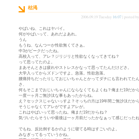
枯渇
2006.09.19 Tuesday
16:07
| posted b
やばいね、これはヤバイ。
何がやばいって、あれだよあれ。
うん
もうね、なんつーか性欲無くてさぁ。
中3がピークだったね。
高校入って、アレ？ジリジリと性欲なくなってきてね？
って思ってたのよ。
まあそんときは疲れやストレスかなって思ってたんだけどさ。
大学入ってからズドンですよ。急落。性欲急落。
腰痛持ちだったりしておじいちゃんとかってダチにも言われてた
さ、
何もそこまでおじいちゃんにならなくてもよくね？俺まだ19だか
一度一ヶ月ご無沙汰な事もあったからね。
え？セックスじゃないっすよ？そっちの方は19年間ご無沙汰だか
そうじゃなくてアレがですよアレが。
これはやばいって思ったね。俺まだ19だからね？
気づいたらそういや最後は一ヶ月前だったかなぁって感じだった
でもね、反比例するかのように寝てる時はすごいのよ。
みなぎってるっていうかね。