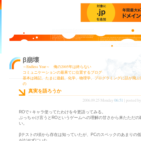
β崩壊
～Endless Year～ 俺の2005年は終らない
コミュニケーションの最果てに位置するブログ
基本は雑記、たまに遊戯、化学、物理学、プログラミングに話が飛ぶ
の
真実を語ろうか
2006.09.25 Monday
06:51
| posted b
ROで♀キャラ使ってたわけを今更語ってみる。
ぶっちゃけ言うとROというゲームへの理解の甘さから来たただの
い。
βテストの頃から存在は知っていたが、PCのスペックのあまりの
がだせずにいた。