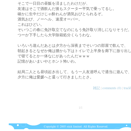
そこで一日目の昼飯を済ましたわけだが、
友達はそこで酒飲んだ後もスクーター平気で乗ってるし。
確かに生中だけじゃ酔わんが酒気おびとられるぞ。
酒気おび、ノーヘル、速度オーバー。
これはひどい。
そいつこの春に免許取立てなのにもう免許取り消しになりそうだ
つーか下手したら大学除籍処分くらうわな。
いろいろ遊んだあとは夕方から深夜までそいつの部屋で飲んで、
朝起きるとなぜか俺は腰から下はトイレで上半身を廊下に放り出
で寝てるとか一体なにがあったんだｗｗｗ
記憶があいまいやとホント怖いわ。
結局二人とも昼頃起き出して、もう一人友達呼んで適当に遊んで
夕方に俺は愛媛へと還って行きましたとさ。
雑記
|
comments (0)
|
track
1/1
Copyright © 2005 stick limited. All Rights Reserved.