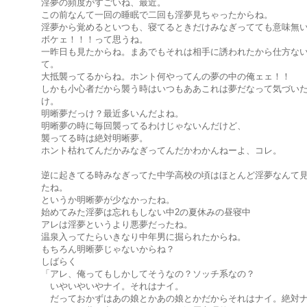
淫夢の頻度がすごいね、最近。
この前なんて一回の睡眠で二回も淫夢見ちゃったからね。
淫夢から覚めるといつも、寝てるときだけみなぎってても意味無
ボケェ！！！って思うね。
一昨日も見たからね。まあでもそれは相手に誘われたから仕方な
て。
大抵襲ってるからね。ホント何やってんの夢の中の俺ェェ！！
しかも小心者だから襲う時はいつもああこれは夢だなって気づい
け。
明晰夢だっけ？最近多いんだよね。
明晰夢の時に毎回襲ってるわけじゃないんだけど、
襲ってる時は絶対明晰夢。
ホント枯れてんだかみなぎってんだかわかんねーよ、コレ。
逆に起きてる時みなぎってた中学高校の頃はほとんど淫夢なんて
たね。
というか明晰夢が少なかったね。
始めてみた淫夢は忘れもしない中2の夏休みの昼寝中
アレは淫夢というより悪夢だったね。
温泉入ってたらいきなり中年男に掘られたからね。
もちろん明晰夢じゃないからね？
しばらく
「アレ、俺ってもしかしてそうなの？ソッチ系なの？
いやいやいやナイ。それはナイ。
だっておかずはあの娘とかあの娘とかだからそれはナイ。絶対