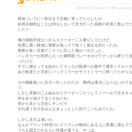
2006.09.07 Thursday
17:04
| posted b
帰省ついでに一昨日まで京都に寄ってたりしたが、
結局京都的なことは何もしないで京大行った高校の友達と飲んで
したー
俺の移動手段ないからスクーター二人乗りしてたけど、
見通し悪い路地に警察が張ってて危うく捕まる所だったわ。
警察が多い京都で二ケツに応じた俺がバカだった。
パンダカーが視界に入った瞬間急ブレーキかけてそっから降りて
ったけど、
すでに捕まってる奴がいてそっちの取調べの最中で運良くスルー
あの角度だと完全にバックミラーかサイドミラーに映ってたから
その後飯食いに京大へ行ったのだが、構内は違法にならないので
ツ。
しかし茶髪の二人組みがスクーター二ケツしてノーヘルで京大キ
内を走り抜けてるとかねーわ。
傍から見たら完全にチンピラ
すれ違う京大生みんなぎょっとした顔でこっちみてたわ。
しかし京大は凄いわ。
なんかフランス料理のレストランが構内にある上に普通に酒もで
うちも国立だがえらい待遇が違うな、やっぱ。