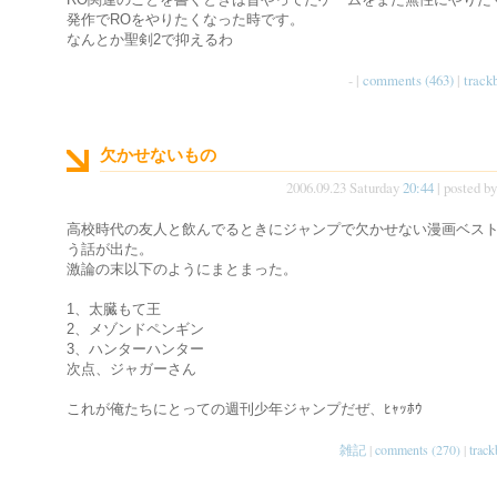
発作でROをやりたくなった時です。
なんとか聖剣2で抑えるわ
- |
comments (463)
|
track
欠かせないもの
2006.09.23 Saturday
20:44
| posted b
高校時代の友人と飲んでるときにジャンプで欠かせない漫画ベスト
う話が出た。
激論の末以下のようにまとまった。
1、太臓もて王
2、メゾンドペンギン
3、ハンターハンター
次点、ジャガーさん
これが俺たちにとっての週刊少年ジャンプだぜ、ﾋｬｯﾎｳ
雑記
|
comments (270)
|
track