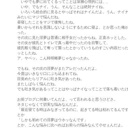
いやでも夢に出てくるってことは深層心理的には、、
いや、でもナイ。うん、そんなことは絶対ナイね。
いろいろ総合的に見るとやっぱそれはナイんだよ。うん。ナイ
みたいにマジで悩んだね。
昼寝したことをマジで後悔したね。
暑いからそれを意識しないようにするために寝よ、とか思った俺
った。
その次に見た淫夢は普通に相手女だったからね。正直ホッとした
その女が彼氏とトイレで真っ最中だったのを目撃して、
彼氏殴り飛ばして奪って襲ったとかっていうものすごい内容だっ
ッとしたね。
ア、ヤベッ。こん時明晰夢じゃなかったわ。
でもね、その次の淫夢がまたアレだったんだよ。
今度はいきなり口にぶち込まれてね。
目覚めたらリアルに吐き気があったね。
またしばらく悩んだね。
でも吐き気があるってことはやっぱナイなってことで落ち着いた
お前ブログに何書いてんだよ、って言われると思うけどさ。
ネタじゃなくて切実な悩みなんだよ。
「最近寝てる時はみなぎってるのに、起きてる時は枯れてるんで
とか
「しかも初めての淫夢はウホッなんです」
とか、こんな悩みに比べればお前らの悩みなんて小せぇんだよ。