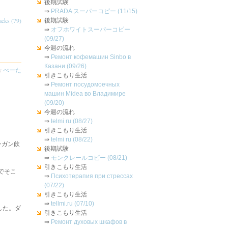
後期試験
⇒
PRADA スーパーコピー (11/15)
acks (79)
後期試験
⇒
オフホワイトスーパーコピー
(09/27)
今週の流れ
⇒
Ремонт кофемашин Sinbo в
Казани (09/26)
by
べーた
引きこもり生活
⇒
Ремонт посудомоечных
машин Midea во Владимире
(09/20)
今週の流れ
⇒
telmi ru (08/27)
引きこもり生活
⇒
telmi ru (08/22)
ンガン飲
後期試験
⇒
モンクレールコピー (08/21)
引きこもり生活
でそこ
⇒
Психотерапия при стрессах
(07/22)
引きこもり生活
⇒
tellmi.ru (07/10)
した。ダ
引きこもり生活
⇒
Ремонт духовых шкафов в