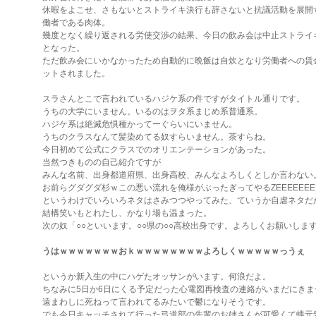
休暇をよこせ、さもないとストライキ決行も辞さないと抗議活動を展開
働者である肉体。
幾度となく繰り返される労使交渉の結果、今日の飲み会は中止ストライ
となった。
ただ飲み会にいかなかったため自動的に晩飯は自炊となり労働者への賃
ットされました。
スラさんとこで言われているハジケ系の件ですがタイトル通りです。
うちの大学にいません。いるのはヲタ系まじめ系普通系。
ハジケ系は絶滅危惧種かってーぐらいにいません。
うちのクラスなんて髪染めてる奴すらいません。茶すらね。
今日初めて公式にクラスでのオリエンテーションがあった。
当然つきものの自己紹介ですが
みんな名前、出身都道府県、出身高校、みんなよろしくとしか言わない
お前らグダグダ杉ｗこの悪い流れを俺様がぶったぎってやるZEEEEEEE
というわけでいろいろネタはさみつつやってみた、ていうか自虐ネタだ
結構笑いもとれたし、かなり場も温まった。
次の奴「○○といいます。○○県の○○高校出身です。よろしくお願いしま
うはｗｗｗｗｗｗｗおｋｗｗｗｗｗｗｗｗよろしくｗｗｗｗｗっうぇ
というか新入生の中にハゲたオッサンがいます。何浪だよ。
ちなみに5日か6日にくる予定だった心電図再検査の連絡がいまだにきま
遠まわしに死ねって言われてるみたいで鬱になりそうです。
でも今日キャッチされて行った弓道部の先輩のお姉さんが可愛くて蝶元