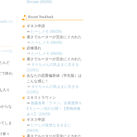
Москве (06/08)
Recent Trackback
backs (1)
ギネス申請
⇒
たーしメモ (06/26)
暑さでルーターが完全にイカれた
⇒
たーしメモ (06/26)
必修逃れ
by
べーた
⇒
たーしメモ (06/26)
暑さでルーターが完全にイカれた
とんど
⇒
タケちゃんの気ままに生きる
(11/01)
どで終わ
あなたの恋愛偏差値（学生版）は
こんな感じ！
⇒
タケちゃんの気ままに生きる
も入り
(11/01)
エキストラウィン
⇒
後藤真希『ラマン』全裸濃厚Ｓ
わからな
EＸシーン先行公開！【豊胸画像
あり】 (10/29)
ギネス申請
いてしま
⇒
たーしの徒然なるままに
(09/19)
計寒々
暑さでルーターが完全にイカれた