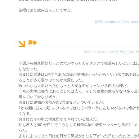
金曜にまた飲み会らしいですよ。
雑記
|
comments (491)
|
track
履修
2005.04.16 Saturday
02:56
| posted 
今週から授業開始だったのだがずっとガイダンスで授業らしいことはほ
しなかった。
おまけに普通は1時間半ある講義が説明終わったからという訳で30分ほ
ることが多く暇つぶすのが大変だった。
暇つぶしも大変だったがもっと大変なのがキャンパス内の地理だ。
うちの大学は都内にあるにしては広く、そして建物の数もかなり多く道
組んでいてかなり迷う。
おまけに建物の名前が西3号館などとついているが、
1から順に並んで建っているのではなくバラバラにありやがるので余計
くなる。
おまけにその中に研究所がまぎれている始末だ。
私も友人と南1号館に行こうとして極低温物性研究センターなる所につ
った。
よりによってその日は前日から気温がかなり下がった日だっただけに余