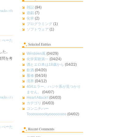
雑記
(94)
backs (0)
遊戯
(7)
化学
(2)
プログラミング
(1)
ソフトウェア
(1)
by
べーた
Selected Entries
した。
Windows風
(04/29)
疑問を考
化学実験第一
(04/24)
酒とエロ本は18歳から
(04/22)
飲酒
(04/20)
履修
(04/16)
境界
(04/12)
404エラー。ハジケ系が見つかり
ません。
(04/07)
backs (1)
Heart Attack!!
(04/03)
カテゴリ
(04/03)
コンニチハー
Tooooooookyoooooooo
(04/02)
by
べーた
Recent Comments