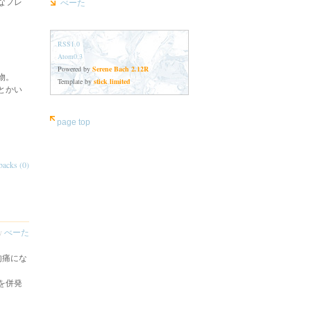
なフレ
べーた
RSS1.0
Atom0.3
Powered by
Serene Bach 2.12R
物。
Template by
stick limited
とかい
page top
。
backs (0)
by
べーた
肉痛にな
を併発