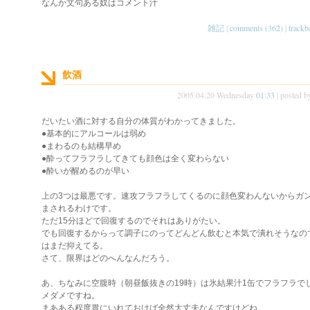
なんか文句ある奴はコメント汁
雑記
|
comments (362)
|
trackb
飲酒
2005.04.20 Wednesday
01:33
| posted 
だいたい酒に対する自分の体質がわかってきました。
●基本的にアルコールは弱め
●まわるのも結構早め
●酔ってフラフラしてきても顔色は全く変わらない
●酔いが醒めるのが早い
上の3つは最悪です。速攻フラフラしてくるのに顔色変わんないからガ
まされるわけです。
ただ15分ほどで回復するのでそれはありがたい。
でも回復するからって調子にのってどんどん飲むと本気で潰れそうなの
はまだ抑えてる。
さて、限界はどのへんなんだろう。
あ、ちなみに空腹時（朝昼飯抜きの19時）は氷結果汁1缶でフラフラで
メダメですね。
まあある程度胃にいれておけば全然大丈夫なんですけどね。