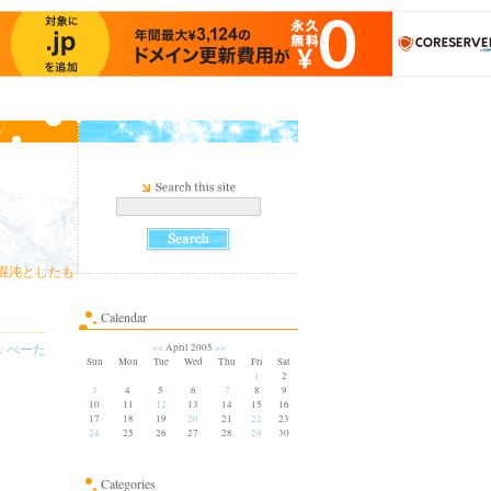
混沌としたも
Calendar
by
べーた
<<
April 2005
>>
Sun
Mon
Tue
Wed
Thu
Fri
Sat
1
2
3
4
5
6
7
8
9
10
11
12
13
14
15
16
17
18
19
20
21
22
23
24
25
26
27
28
29
30
Categories