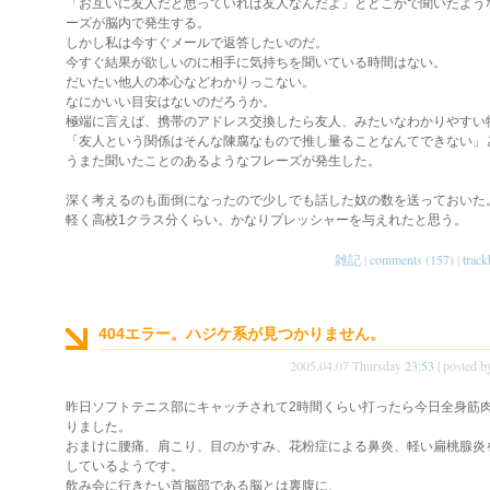
「お互いに友人だと思っていれば友人なんだよ」とどこかで聞いたよう
ーズが脳内で発生する。
しかし私は今すぐメールで返答したいのだ。
今すぐ結果が欲しいのに相手に気持ちを聞いている時間はない。
だいたい他人の本心などわかりっこない。
なにかいい目安はないのだろうか。
極端に言えば、携帯のアドレス交換したら友人、みたいなわかりやすい
「友人という関係はそんな陳腐なもので推し量ることなんてできない」
うまた聞いたことのあるようなフレーズが発生した。
深く考えるのも面倒になったので少しでも話した奴の数を送っておいた
軽く高校1クラス分くらい。かなりプレッシャーを与えれたと思う。
雑記
|
comments (157)
|
track
404エラー。ハジケ系が見つかりません。
2005.04.07 Thursday
23:53
| posted 
昨日ソフトテニス部にキャッチされて2時間くらい打ったら今日全身筋
りました。
おまけに腰痛、肩こり、目のかすみ、花粉症による鼻炎、軽い扁桃腺炎
しているようです。
飲み会に行きたい首脳部である脳とは裏腹に、