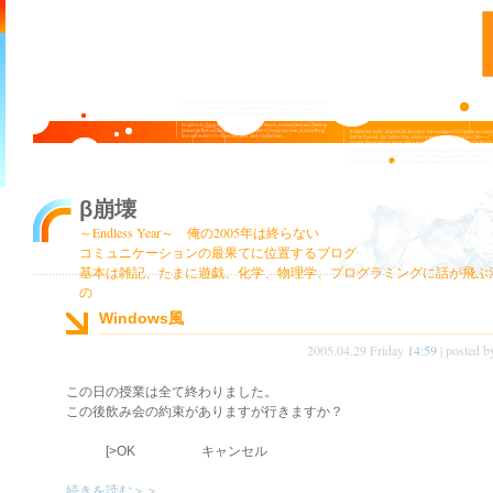
β崩壊
～Endless Year～ 俺の2005年は終らない
コミュニケーションの最果てに位置するブログ
基本は雑記、たまに遊戯、化学、物理学、プログラミングに話が飛ぶ
の
Windows風
2005.04.29 Friday
14:59
| posted 
この日の授業は全て終わりました。
この後飲み会の約束がありますが行きますか？
[>OK キャンセル
続きを読む＞＞