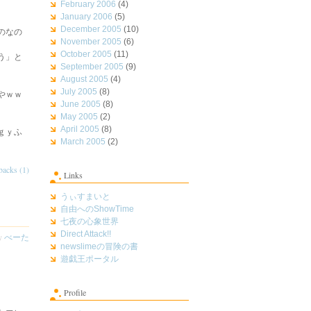
February 2006
(4)
January 2006
(5)
December 2005
(10)
のなの
November 2005
(6)
October 2005
(11)
う」と
September 2005
(9)
August 2005
(4)
July 2005
(8)
やｗｗ
June 2005
(8)
May 2005
(2)
April 2005
(8)
ｇｙふ
March 2005
(2)
backs (1)
Links
うぃすまいと
自由へのShowTime
七夜の心象世界
Direct Attack!!
by
べーた
newslimeの冒険の書
遊戯王ポータル
Profile