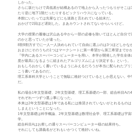
しかった。
さらに坂だらけで高低差が結構あるので地上から入ったつもりがそこは
たり逆に地下1階だったりするビックリハウスになっている。
本館にいたっては先輩などにも迷路と言われている始末だ。
おかげで2回ほど遅刻した。まあカウントされてないからいいけど。
大学の授業の履修は沢山ある中から一部の必修を除いてほとんど自分で
のかと思っていたが違った。
8割9割方すでに一人一人決められていて自由に選ぶのは3つほどしかな
おまけにそのうちの1つはマークシートに第一希望から第三希望までか
『学内にあるスーパーコンピューターを用い、本学が開発した学生全体
度が最高になるように組まれたアルゴリズムにより決定する』という。
おもしろおかしく書いているようにみえるだろうが本当に配られたプリ
こう書いてあるのだ。
理工系単科大学ということで無駄に格好つけているとしか思えない。中
だ。
私の場合1年文型基礎、2年文型基礎、理工系基礎の一部、総合科目Aの
それぞれ一つずつ選ぶ事になった。
本来は2年文型基礎は1年である私には推奨されていないがとれるものは
しまえということになった。
1年文型基礎は科学概論、2年文型基礎は数理社会学、理工系基礎は宇宙
学。
総合科目Aはお察しの通りスーパーコンピューター様の結果待ち。
それにしても講義名がどれもいかつくて格好いいね。