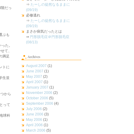
⇒
たーしの徒然なるままに
3階だっ
(09/19)
必修逃れ
⇒
たーしの徒然なるままに
(09/19)
まさか病気だったとは
選ぶも
⇒
円形脱毛症＠円形脱毛症
(08/13)
かった。
かせて、
の満足
Archives
August 2007
(1)
ントに
June 2007
(1)
May 2007
(2)
学生並
April 2007
(1)
January 2007
(1)
November 2006
(2)
4つから
October 2006
(5)
September 2006
(4)
とって
July 2006
(2)
June 2006
(3)
地球科
May 2006
(1)
April 2006
(1)
March 2006
(5)