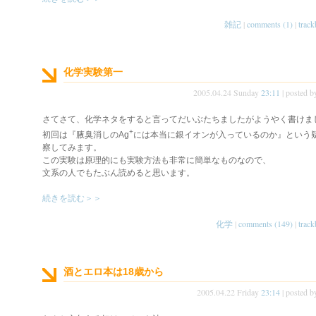
雑記
|
comments (1)
|
track
化学実験第一
2005.04.24 Sunday
23:11
| posted 
さてさて、化学ネタをすると言ってだいぶたちましたがようやく書けま
+
初回は『腋臭消しのAg
には本当に銀イオンが入っているのか』という
察してみます。
この実験は原理的にも実験方法も非常に簡単なものなので、
文系の人でもたぶん読めると思います。
続きを読む＞＞
化学
|
comments (149)
|
track
酒とエロ本は18歳から
2005.04.22 Friday
23:14
| posted 