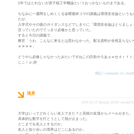
1年ではとれないが原子核工学概論というおっかないものまである。
ちなみに一週間をしめくくる金曜最終コマの講義は環境安全論というも
だが、
入学式やその後のガイダンスなどでしきりに「環境安全論はとりましょ
言っていたのでてっきり必修かと思っていた。
すると今日の講義で、
教官「うわ、こんなに来るとは思わなかった、配る資料が全然足らない
ｗｗｗｗ」
どうやら必修じゃなかったみたいですねこの詐欺やろあｑｗせｄｒｆｔ
じこｌｐ;@
雑記
|
comments (5)
|
track
境界
2005.04.12 Tuesday
23:51
| posted 
大学はいってどれくらい友人できた？と高校の友達からメールがきた。
具体的な数字を打とうとして指が止まった。
どこまでを友人とするのか。
友人と知り合いの境界はどこにあるのか。